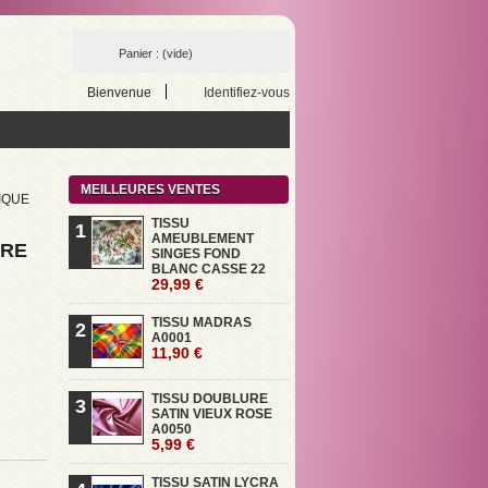
Panier :
(vide)
Bienvenue
Identifiez-vous
MEILLEURES VENTES
IQUE
TISSU
1
AMEUBLEMENT
URE
SINGES FOND
BLANC CASSE 22
29,99 €
TISSU MADRAS
2
A0001
11,90 €
TISSU DOUBLURE
3
SATIN VIEUX ROSE
A0050
5,99 €
TISSU SATIN LYCRA