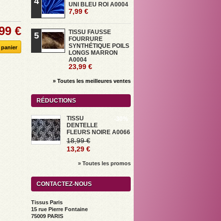
4
UNI BLEU ROI A0004
7,99 €
99 €
TISSU FAUSSE
5
FOURRURE
SYNTHÉTIQUE POILS
LONGS MARRON
A0004
23,99 €
» Toutes les meilleures ventes
RÉDUCTIONS
TISSU
-30%
DENTELLE
FLEURS NOIRE A0066
18,99 €
13,29 €
» Toutes les promos
CONTACTEZ-NOUS
Tissus Paris
15 rue Pierre Fontaine
75009 PARIS