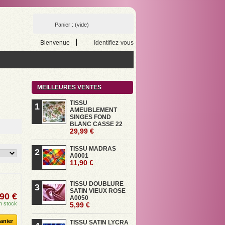
Panier :
(vide)
Bienvenue
Identifiez-vous
MEILLEURES VENTES
TISSU
1
AMEUBLEMENT
SINGES FOND
BLANC CASSE 22
29,99 €
TISSU MADRAS
2
A0001
11,90 €
TISSU DOUBLURE
3
SATIN VIEUX ROSE
90 €
A0050
n stock
5,99 €
anier
TISSU SATIN LYCRA