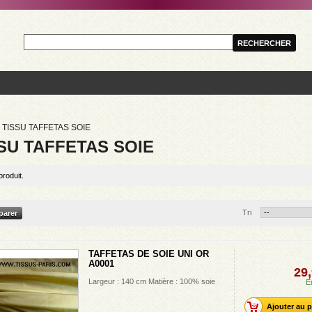
TISSU TAFFETAS SOIE
SU TAFFETAS SOIE
 produit.
Tri
TAFFETAS DE SOIE UNI OR
A0001
29,
Largeur : 140 cm Matière : 100% soie
E
Ajouter au p