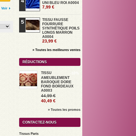
4
UNI BLEU ROI A0004
7,99 €
Voir
TISSU FAUSSE
5
FOURRURE
SYNTHÉTIQUE POILS
LONGS MARRON
A0004
23,99 €
» Toutes les meilleures ventes
RÉDUCTIONS
TISSU
-10%
AMEUBLEMENT
BAROQUE DORE
FOND BORDEAUX
A0003
44,99 €
40,49 €
» Toutes les promos
CONTACTEZ-NOUS
Tissus Paris