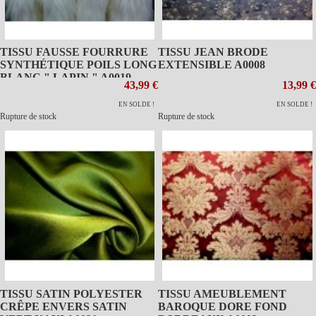
TISSU FAUSSE FOURRURE
TISSU JEAN BRODE
SYNTHÉTIQUE POILS LONG
EXTENSIBLE A0008
BLANC " LAPIN " A0019
43,99 €
13,99 €
EN SOLDE !
EN SOLDE !
Rupture de stock
Rupture de stock
TISSU SATIN POLYESTER
TISSU AMEUBLEMENT
CRÊPE ENVERS SATIN
BAROQUE DORE FOND