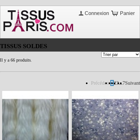
Connexion
Panier
TISSUS SOLDES
Il y a 66 produits.
Précédent
1
2
3
...
7
Suivant