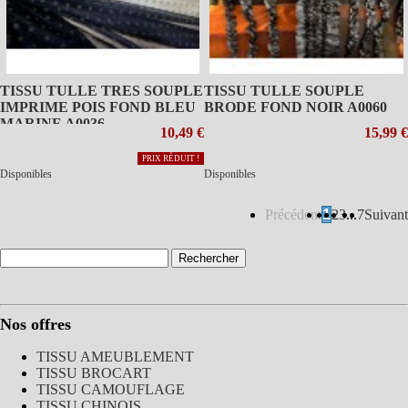
TISSU TULLE TRES SOUPLE
TISSU TULLE SOUPLE
IMPRIME POIS FOND BLEU
BRODE FOND NOIR A0060
MARINE A0036
10,49 €
15,99 €
PRIX RÉDUIT !
Disponibles
Disponibles
Précédent
1
2
3
...
7
Suivant
Nos offres
TISSU AMEUBLEMENT
TISSU BROCART
TISSU CAMOUFLAGE
TISSU CHINOIS