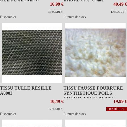
VERT KAKI A0021
BORDEAUX A0003
16,99 €
40,49 €
EN SOLDE !
EN SOLDE !
Disponibles
Rupture de stock
TISSU TULLE RÉSILLE
TISSU FAUSSE FOURRURE
A0003
SYNTHÉTIQUE POILS
COURTS FRISE BLANC
10,49 €
19,99 €
CASSE A0012
EN SOLDE !
PRIX RÉDUIT !
Disponibles
Rupture de stock