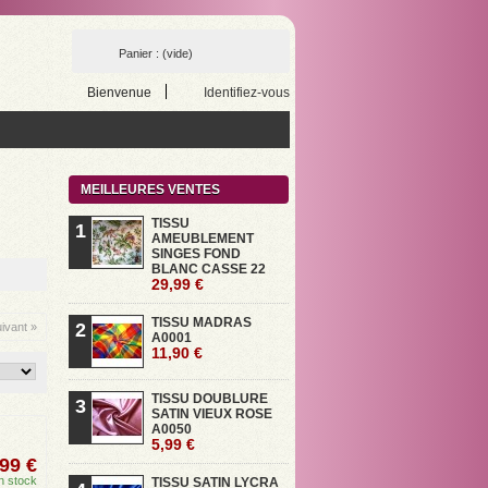
Panier :
(vide)
Bienvenue
Identifiez-vous
MEILLEURES VENTES
TISSU
1
AMEUBLEMENT
SINGES FOND
BLANC CASSE 22
29,99 €
TISSU MADRAS
2
ivant »
A0001
11,90 €
TISSU DOUBLURE
3
SATIN VIEUX ROSE
A0050
5,99 €
99 €
n stock
TISSU SATIN LYCRA