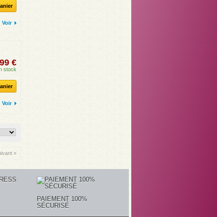
anier
Voir
99 €
n stock
anier
Voir
ivant »
PAIEMENT 100%
SÉCURISÉ