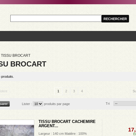
TISSU BROCART
SSU BROCART
5 produits.
édent
1
2
3
4
Su
Tri
Lister :
produits par page
TISSU BROCART CACHEMIRE
ARGENT...
17,
Largeur : 140 cm Matière : 100%
E