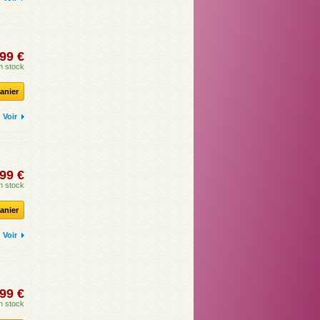
99 €
n stock
anier
Voir
99 €
n stock
anier
Voir
99 €
n stock