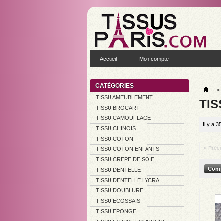
Accueil
Mon compte
CATÉGORIES
>
TISSU AMEUBLEMENT
TI
TISSU BROCART
TISSU CAMOUFLAGE
Il y a 3
TISSU CHINOIS
TISSU COTON
« Préc
TISSU COTON ENFANTS
TISSU CREPE DE SOIE
TISSU DENTELLE
TISSU DENTELLE LYCRA
TISSU DOUBLURE
TISSU ECOSSAIS
TISSU EPONGE