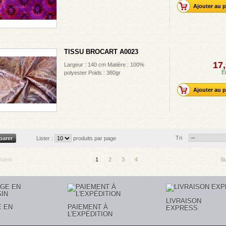
Ajouter au p
TISSU BROCART A0023
17,
Largeur : 140 cm Matière : 100%
E
polyester Poids : 380gr
Ajouter au p
Tri
Lister :
produits par page
édent
1
2
3
4
Su
LIVRAISON
 EN
PAIEMENT À
EXPRESS
L'EXPÉDITION