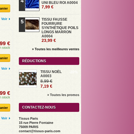
4
UNI BLEU ROI A0004
7,99 €
anier
Voir
TISSU FAUSSE
5
FOURRURE
SYNTHÉTIQUE POILS
LONGS MARRON
A0004
23,99 €
99 €
n stock
» Toutes les meilleures ventes
anier
RÉDUCTIONS
Voir
TISSU NOËL
-20%
A0003
8,99 €
7,19 €
99 €
» Toutes les promos
n stock
CONTACTEZ-NOUS
anier
Voir
Tissus Paris
15 rue Pierre Fontaine
75009 PARIS
contact@tissus-paris.com