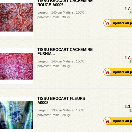
TISSU BROCART CACHEMIRE
ROUGE A0005
17,
Largeur : 140 cm Matière : 100%
E
polyester Poids : 380gr
Ajouter au p
TISSU BROCART CACHEMIRE
FUSHIA...
17,
Largeur : 140 cm Matière : 100%
E
polyester Poids : 380gr
Ajouter au p
TISSU BROCART FLEURS
A0008
14,
Largeur : 130 cm Matière : 100%
E
polyester Poids : 280gr
Ajouter au p