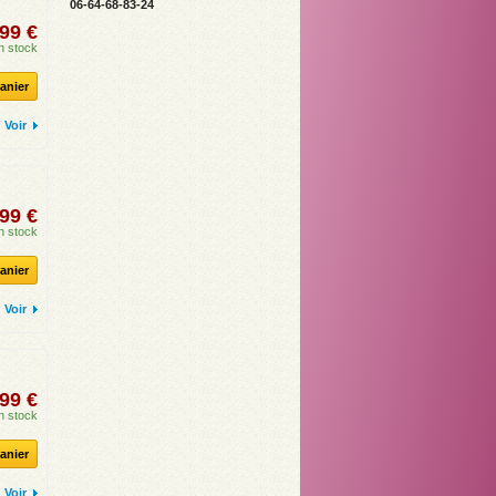
06-64-68-83-24
99 €
n stock
anier
Voir
99 €
n stock
anier
Voir
99 €
n stock
anier
Voir